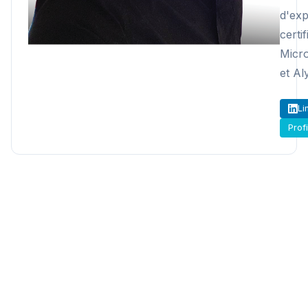
d'exp
certif
Micr
et Al
Li
Prof