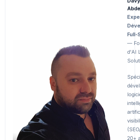
Dav
Abde
Expe
Déve
Full-
— Fo
d'AI 
Solut
Spéci
déve
logici
intel
artifi
visibi
(SEO
20+ 