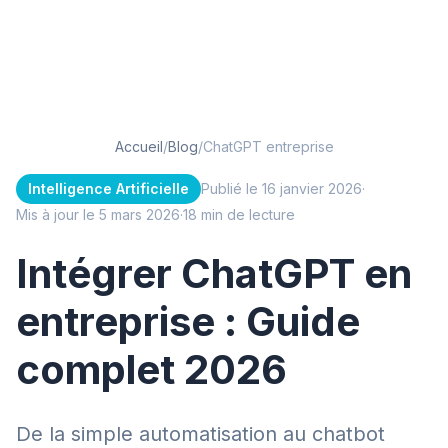
Accueil
/
Blog
/
ChatGPT entreprise
Intelligence Artificielle
Publié le 16 janvier 2026
·
Mis à jour le 5 mars 2026
·
18 min de lecture
Intégrer ChatGPT en
entreprise : Guide
complet 2026
De la simple automatisation au chatbot