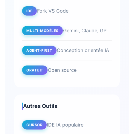
Fork VS Code
IDE
Gemini, Claude, GPT
MULTI-MODÈLES
Conception orientée IA
AGENT-FIRST
Open source
GRATUIT
Autres Outils
IDE IA populaire
CURSOR