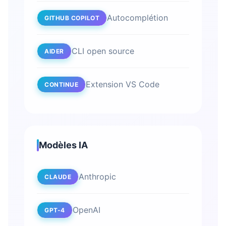
Autocomplétion
GITHUB COPILOT
CLI open source
AIDER
Extension VS Code
CONTINUE
Modèles IA
Anthropic
CLAUDE
OpenAI
GPT-4