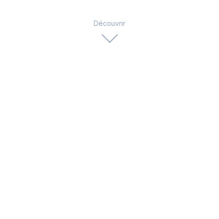
Découvrir
Une expertise technique à 360°
8 domaines d'expertise pour répondre à tous vos
besoins techniques
Développement Full-Stack