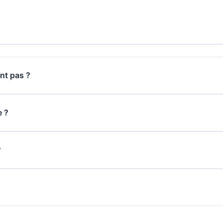
ent pas ?
e ?
?