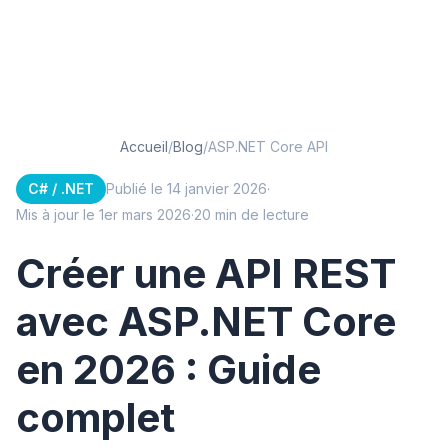
Accueil
/
Blog
/
ASP.NET Core API
C# / .NET
Publié le 14 janvier 2026
·
Mis à jour le 1er mars 2026
·
20 min de lecture
Créer une API REST
avec ASP.NET Core
en 2026 : Guide
complet