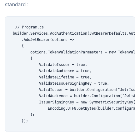
standard :
// Program.cs

builder.Services.AddAuthentication(JwtBearerDefaults.Authe
    .AddJwtBearer(options =>

    {

        options.TokenValidationParameters = new TokenValid
        {

            ValidateIssuer = true,

            ValidateAudience = true,

            ValidateLifetime = true,

            ValidateIssuerSigningKey = true,

            ValidIssuer = builder.Configuration["Jwt:Issuer
            ValidAudience = builder.Configuration["Jwt:Audi
            IssuerSigningKey = new SymmetricSecurityKey(

                Encoding.UTF8.GetBytes(builder.Configurati
        };

    });