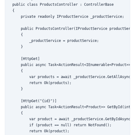
public class ProductsController : ControllerBase

{

    private readonly IProductService _productService;

    public ProductsController(IProductService productServic
    {

        _productService = productService;

    }

    [HttpGet]

    public async Task<ActionResult<IEnumerable<Product>>> G
    {

        var products = await _productService.GetAllAsync();
        return Ok(products);

    }

    [HttpGet("{id}")]

    public async Task<ActionResult<Product>> GetById(int id
    {

        var product = await _productService.GetByIdAsync(id
        if (product == null) return NotFound();

        return Ok(product);
