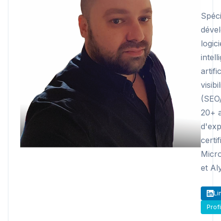
Spéci
déve
logici
intel
artifi
visibi
(SEO
20+ 
d'exp
certif
Micr
et Al
Li
Prof