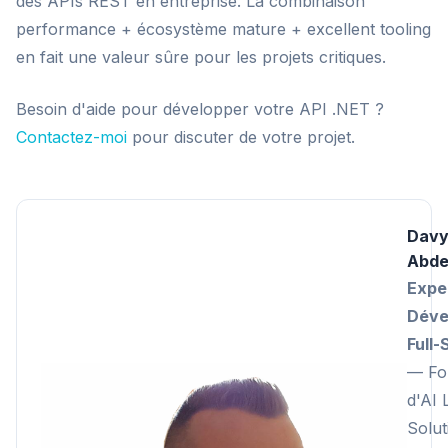
des APIs REST en entreprise. La combinaison
performance + écosystème mature + excellent tooling
en fait une valeur sûre pour les projets critiques.
Besoin d'aide pour développer votre API .NET ?
Contactez-moi
pour discuter de votre projet.
Dav
Abde
Expe
Déve
Full-
— Fo
d'AI 
Solut