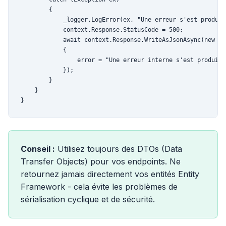
        {

            _logger.LogError(ex, "Une erreur s'est produite
            context.Response.StatusCode = 500;

            await context.Response.WriteAsJsonAsync(new

            {

                error = "Une erreur interne s'est produite"
            });

        }

    }

}
Conseil :
Utilisez toujours des DTOs (Data
Transfer Objects) pour vos endpoints. Ne
retournez jamais directement vos entités Entity
Framework - cela évite les problèmes de
sérialisation cyclique et de sécurité.