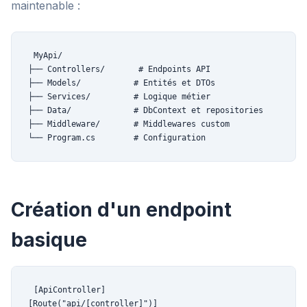
maintenable :
MyApi/

├── Controllers/       # Endpoints API

├── Models/           # Entités et DTOs

├── Services/         # Logique métier

├── Data/             # DbContext et repositories

├── Middleware/       # Middlewares custom

└── Program.cs        # Configuration
Création d'un endpoint
basique
[ApiController]

[Route("api/[controller]")]
