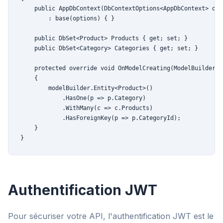
    public AppDbContext(DbContextOptions<AppDbContext> opti
        : base(options) { }

    public DbSet<Product> Products { get; set; }

    public DbSet<Category> Categories { get; set; }

    protected override void OnModelCreating(ModelBuilder m
    {

        modelBuilder.Entity<Product>()

            .HasOne(p => p.Category)

            .WithMany(c => c.Products)

            .HasForeignKey(p => p.CategoryId);

    }

}
Authentification JWT
Pour sécuriser votre API, l'authentification JWT est le