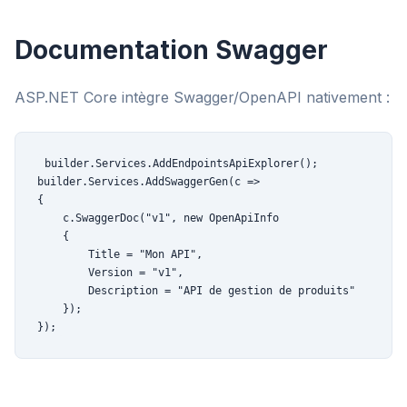
Documentation Swagger
ASP.NET Core intègre Swagger/OpenAPI nativement :
builder.Services.AddEndpointsApiExplorer();

builder.Services.AddSwaggerGen(c =>

{

    c.SwaggerDoc("v1", new OpenApiInfo

    {

        Title = "Mon API",

        Version = "v1",

        Description = "API de gestion de produits"

    });

});