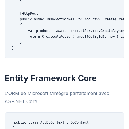
    }

    [HttpPost]

    public async Task<ActionResult<Product>> Create(Create
    {

        var product = await _productService.CreateAsync(dto
        return CreatedAtAction(nameof(GetById), new { id =
    }

}
Entity Framework Core
L'ORM de Microsoft s'intègre parfaitement avec
ASP.NET Core :
public class AppDbContext : DbContext

{
