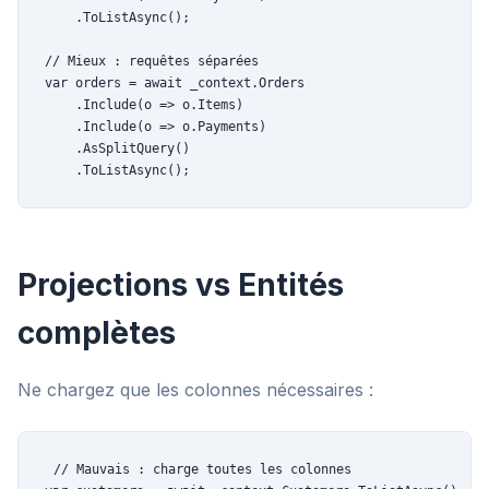
    .ToListAsync();

// Mieux : requêtes séparées

var orders = await _context.Orders

    .Include(o => o.Items)

    .Include(o => o.Payments)

    .AsSplitQuery()

    .ToListAsync();
Projections vs Entités
complètes
Ne chargez que les colonnes nécessaires :
// Mauvais : charge toutes les colonnes
