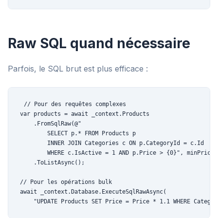
Raw SQL quand nécessaire
Parfois, le SQL brut est plus efficace :
// Pour des requêtes complexes

var products = await _context.Products

    .FromSqlRaw(@"

        SELECT p.* FROM Products p

        INNER JOIN Categories c ON p.CategoryId = c.Id

        WHERE c.IsActive = 1 AND p.Price > {0}", minPrice)

    .ToListAsync();

// Pour les opérations bulk

await _context.Database.ExecuteSqlRawAsync(

    "UPDATE Products SET Price = Price * 1.1 WHERE Categor