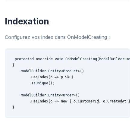
Indexation
Configurez vos index dans OnModelCreating :
protected override void OnModelCreating(ModelBuilder mode
{

    modelBuilder.Entity<Product>()

        .HasIndex(p => p.Sku)

        .IsUnique();

    modelBuilder.Entity<Order>()

        .HasIndex(o => new { o.CustomerId, o.CreatedAt });

}