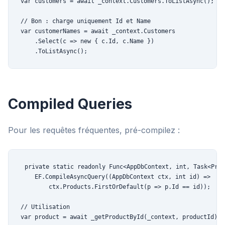
var customers = await _context.Customers.ToListAsync();

// Bon : charge uniquement Id et Name

var customerNames = await _context.Customers

    .Select(c => new { c.Id, c.Name })

    .ToListAsync();
Compiled Queries
Pour les requêtes fréquentes, pré-compilez :
private static readonly Func<AppDbContext, int, Task<Prod
    EF.CompileAsyncQuery((AppDbContext ctx, int id) =>

        ctx.Products.FirstOrDefault(p => p.Id == id));

// Utilisation

var product = await _getProductById(_context, productId);