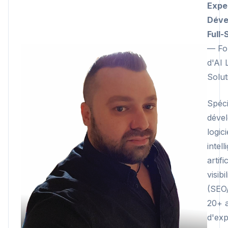
Expe
Déve
Full-
— Fo
d'AI 
Solut
Spéci
déve
logici
intel
artifi
visibi
(SEO
20+ 
d'exp