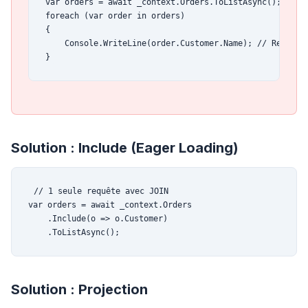
var orders = await _context.Orders.ToListAsync();

foreach (var order in orders)

{

    Console.WriteLine(order.Customer.Name); // Requête 
}
Solution : Include (Eager Loading)
// 1 seule requête avec JOIN

var orders = await _context.Orders

    .Include(o => o.Customer)

    .ToListAsync();
Solution : Projection