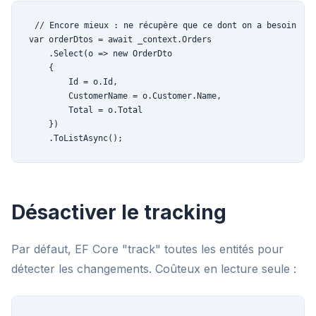
// Encore mieux : ne récupère que ce dont on a besoin

var orderDtos = await _context.Orders

    .Select(o => new OrderDto

    {

        Id = o.Id,

        CustomerName = o.Customer.Name,

        Total = o.Total

    })

    .ToListAsync();
Désactiver le tracking
Par défaut, EF Core "track" toutes les entités pour
détecter les changements. Coûteux en lecture seule :