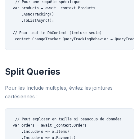
// Pour une requête spécifique

var products = await _context.Products

    .AsNoTracking()

    .ToListAsync();

// Pour tout le DbContext (lecture seule)

_context.ChangeTracker.QueryTrackingBehavior = QueryTracki
Split Queries
Pour les Include multiples, évitez les jointures
cartésiennes :
// Peut exploser en taille si beaucoup de données

var orders = await _context.Orders

    .Include(o => o.Items)

    .Include(o => o.Payments)
