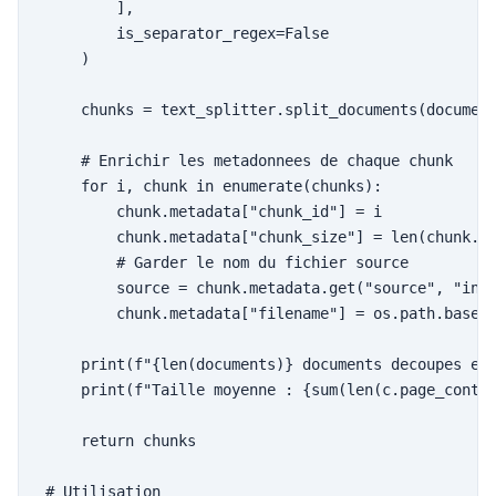
        ],

        is_separator_regex=False

    )

    chunks = text_splitter.split_documents(document
    # Enrichir les metadonnees de chaque chunk

    for i, chunk in enumerate(chunks):

        chunk.metadata["chunk_id"] = i

        chunk.metadata["chunk_size"] = len(chunk.pa
        # Garder le nom du fichier source

        source = chunk.metadata.get("source", "inco
        chunk.metadata["filename"] = os.path.basena
    print(f"{len(documents)} documents decoupes en 
    print(f"Taille moyenne : {sum(len(c.page_conten
    return chunks

# Utilisation
