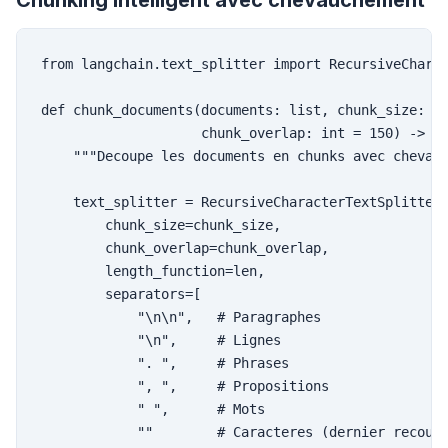
Chunking intelligent avec chevauchement
from langchain.text_splitter import RecursiveCharac
def chunk_documents(documents: list, chunk_size: in
                    chunk_overlap: int = 150) -> li
    """Decoupe les documents en chunks avec chevauc
    text_splitter = RecursiveCharacterTextSplitter(
        chunk_size=chunk_size,

        chunk_overlap=chunk_overlap,

        length_function=len,

        separators=[

            "\n\n",   # Paragraphes

            "\n",     # Lignes

            ". ",     # Phrases

            ", ",     # Propositions

            " ",      # Mots

            ""        # Caracteres (dernier recours