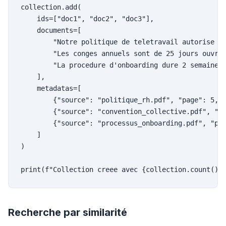
collection.add(

    ids=["doc1", "doc2", "doc3"],

    documents=[

        "Notre politique de teletravail autorise 3 
        "Les conges annuels sont de 25 jours ouvrab
        "La procedure d'onboarding dure 2 semaines 
    ],

    metadatas=[

        {"source": "politique_rh.pdf", "page": 5, "
        {"source": "convention_collective.pdf", "pa
        {"source": "processus_onboarding.pdf", "pag
    ]

)

print(f"Collection creee avec {collection.count()}
Recherche par similarité