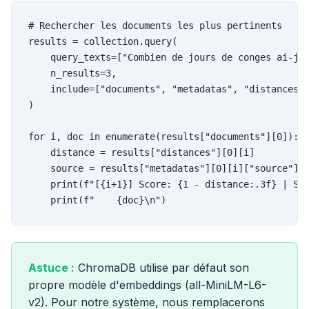
# Rechercher les documents les plus pertinents

results = collection.query(

    query_texts=["Combien de jours de conges ai-je 
    n_results=3,

    include=["documents", "metadatas", "distances"]
)

for i, doc in enumerate(results["documents"][0]):

    distance = results["distances"][0][i]

    source = results["metadatas"][0][i]["source"]

    print(f"[{i+1}] Score: {1 - distance:.3f} | Sou
    print(f"    {doc}\n")
Astuce :
ChromaDB utilise par défaut son
propre modèle d'embeddings (all-MiniLM-L6-
v2). Pour notre système, nous remplacerons