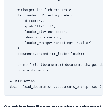
    # Charger les fichiers texte

    txt_loader = DirectoryLoader(

        directory,

        glob="**/*.txt",

        loader_cls=TextLoader,

        show_progress=True,

        loader_kwargs={"encoding": "utf-8"}

    )

    documents.extend(txt_loader.load())

    print(f"{len(documents)} documents charges depu
    return documents

# Utilisation

docs = load_documents("./documents_entreprise/")