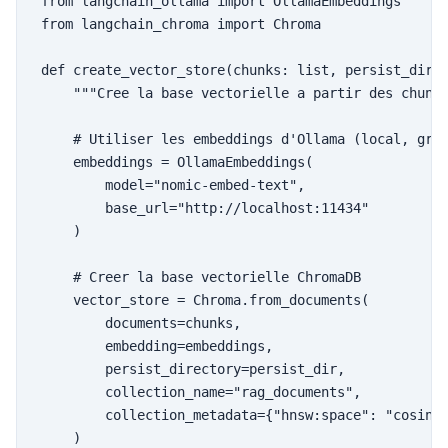
from langchain_ollama import OllamaEmbeddings

from langchain_chroma import Chroma

def create_vector_store(chunks: list, persist_dir: 
    """Cree la base vectorielle a partir des chunks
    # Utiliser les embeddings d'Ollama (local, grat
    embeddings = OllamaEmbeddings(

        model="nomic-embed-text",

        base_url="http://localhost:11434"

    )

    # Creer la base vectorielle ChromaDB

    vector_store = Chroma.from_documents(

        documents=chunks,

        embedding=embeddings,

        persist_directory=persist_dir,

        collection_name="rag_documents",

        collection_metadata={"hnsw:space": "cosine"
    )
