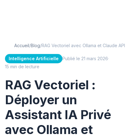
Accueil
/
Blog
/
RAG Vectoriel avec Ollama et Claude API
Intelligence Artificielle
Publié le 21 mars 2026
·
15 min de lecture
RAG Vectoriel :
Déployer un
Assistant IA Privé
avec Ollama et