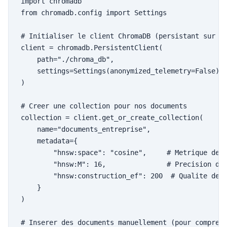
import chromadb

from chromadb.config import Settings

# Initialiser le client ChromaDB (persistant sur di
client = chromadb.PersistentClient(

    path="./chroma_db",

    settings=Settings(anonymized_telemetry=False)

)

# Creer une collection pour nos documents

collection = client.get_or_create_collection(

    name="documents_entreprise",

    metadata={

        "hnsw:space": "cosine",     # Metrique de s
        "hnsw:M": 16,               # Precision de 
        "hnsw:construction_ef": 200  # Qualite de c
    }

)

# Inserer des documents manuellement (pour comprend