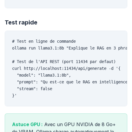
Test rapide
# Test en ligne de commande

ollama run llama3.1:8b "Explique le RAG en 3 phrase
# Test de l'API REST (port 11434 par defaut)

curl http://localhost:11434/api/generate -d '{

  "model": "llama3.1:8b",

  "prompt": "Qu est-ce que le RAG en intelligence a
  "stream": false

}'
Astuce GPU :
Avec un GPU NVIDIA de 8 Go+
de VRAM, Ollama charge automatiquement le