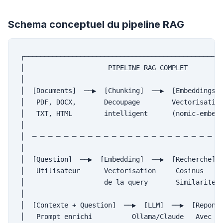
Schema conceptuel du pipeline RAG
┌──────────────────────────────────────────────────
│                     PIPELINE RAG COMPLET         
│                                                  
│  [Documents]  ──▶  [Chunking]  ──▶  [Embeddings] 
│   PDF, DOCX,       Decoupage        Vectorisation
│   TXT, HTML        intelligent      (nomic-embed)
│                                                  
│  ─ ─ ─ ─ ─ ─ ─ ─ ─ ─ ─ ─ ─ ─ ─ ─ ─ ─ ─ ─ ─ ─ ─ ─ 
│                                                  
│  [Question]  ──▶  [Embedding]  ──▶  [Recherche]  
│   Utilisateur      Vectorisation     Cosinus     
│                    de la query       Similarite  
│                                                  
│  [Contexte + Question]  ──▶  [LLM]  ──▶  [Reponse
│   Prompt enrichi          Ollama/Claude   Avec re