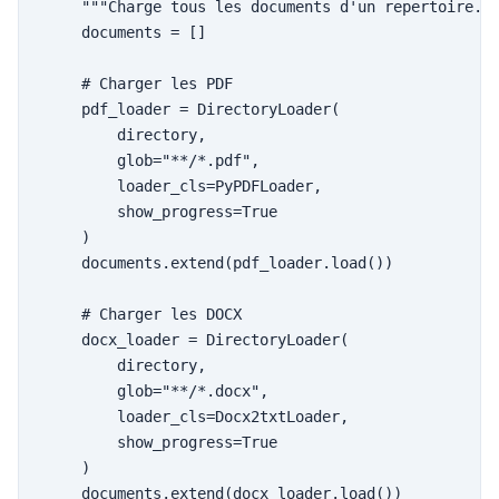
    """Charge tous les documents d'un repertoire.""
    documents = []

    # Charger les PDF

    pdf_loader = DirectoryLoader(

        directory,

        glob="**/*.pdf",

        loader_cls=PyPDFLoader,

        show_progress=True

    )

    documents.extend(pdf_loader.load())

    # Charger les DOCX

    docx_loader = DirectoryLoader(

        directory,

        glob="**/*.docx",

        loader_cls=Docx2txtLoader,

        show_progress=True

    )

    documents.extend(docx_loader.load())
