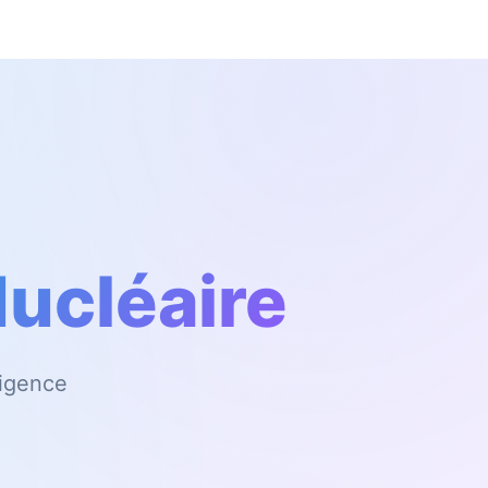
Nucléaire
xigence